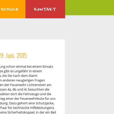
9. Juni. 2015
tung schon einmal bei einem Einsatz
tze gibt es ungefähr in einem
s, bis Sie nach dem Alarm
en anderen neugierigen Fragen
aden der Feuerwehr Lichtenstein am
assen 4a, 4b und 4c besuchten die
ndeten dort die Fahrzeuge und die
tieg einer der Feuerwehrleute für uns
idung. Dazu gehört eine Schutzjacke,
Paar für technische Hilfeleistungen),
ne Sicherheitskoppel, in der ein Beil