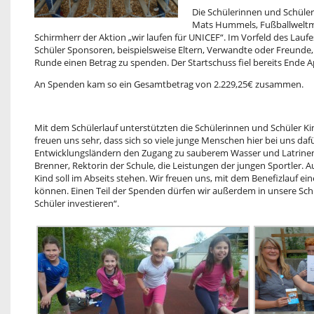
Die Schülerinnen und Schüler
Mats Hummels, Fußballweltm
Schirmherr der Aktion „wir laufen für UNICEF“. Im Vorfeld des Lauf
Schüler Sponsoren, beispielsweise Eltern, Verwandte oder Freunde, 
Runde einen Betrag zu spenden. Der Startschuss fiel bereits Ende Ap
An Spenden kam so ein Gesamtbetrag von 2.229,25€ zusammen.
Mit dem Schülerlauf unterstützten die Schülerinnen und Schüler Ki
freuen uns sehr, dass sich so viele junge Menschen hier bei uns daf
Entwicklungsländern den Zugang zu sauberem Wasser und Latrinen 
Brenner, Rektorin der Schule, die Leistungen der jungen Sportler. Au
Kind soll im Abseits stehen. Wir freuen uns, mit dem Benefizlauf ei
können. Einen Teil der Spenden dürfen wir außerdem in unsere Sch
Schüler investieren“.