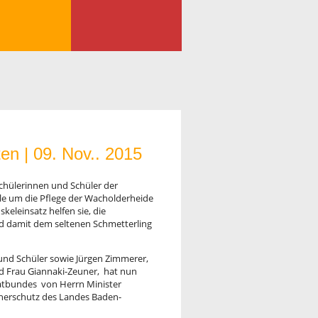
ten |
09. Nov.. 2015
chülerinnen und Schüler der
le um die Pflege der Wacholderheide
keleinsatz helfen sie, die
d damit dem seltenen Schmetterling
und Schüler sowie Jürgen Zimmerer,
d Frau Giannaki-Zeuner, hat nun
atbundes von Herrn Minister
herschutz des Landes Baden-