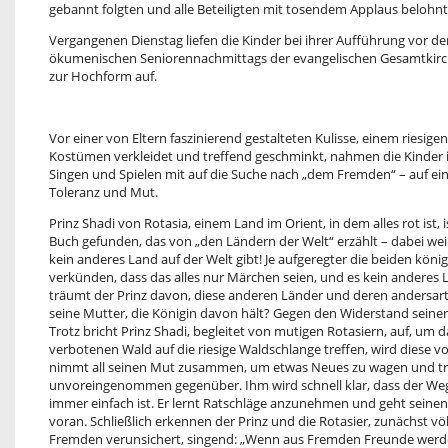
gebannt folgten und alle Beteiligten mit tosendem Applaus belohnt
Vergangenen Dienstag liefen die Kinder bei ihrer Aufführung vor d
ökumenischen Seniorennachmittags der evangelischen Gesamtki
zur Hochform auf.
Vor einer von Eltern faszinierend gestalteten Kulisse, einem riesigen
Kostümen verkleidet und treffend geschminkt, nahmen die Kinder i
Singen und Spielen mit auf die Suche nach „dem Fremden“ – auf eine
Toleranz und Mut.
Prinz Shadi von Rotasia, einem Land im Orient, in dem alles rot ist, i
Buch gefunden, das von „den Ländern der Welt“ erzählt – dabei wei
kein anderes Land auf der Welt gibt! Je aufgeregter die beiden kön
verkünden, dass das alles nur Märchen seien, und es kein anderes
träumt der Prinz davon, diese anderen Länder und deren andersar
seine Mutter, die Königin davon hält? Gegen den Widerstand sein
Trotz bricht Prinz Shadi, begleitet von mutigen Rotasiern, auf, um d
verbotenen Wald auf die riesige Waldschlange treffen, wird diese 
nimmt all seinen Mut zusammen, um etwas Neues zu wagen und tr
unvoreingenommen gegenüber. Ihm wird schnell klar, dass der Weg
immer einfach ist. Er lernt Ratschläge anzunehmen und geht seine
voran. Schließlich erkennen der Prinz und die Rotasier, zunächst v
Fremden verunsichert, singend: „Wenn aus Fremden Freunde werden,