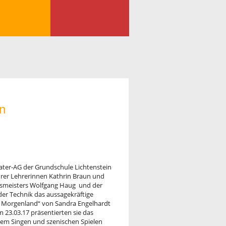
n
ater-AG der Grundschule Lichtenstein
hrer Lehrerinnen Kathrin Braun und
usmeisters Wolfgang Haug und der
der Technik das aussagekräftige
em Morgenland“ von Sandra Engelhardt
m 23.03.17 präsentierten sie das
 dem Singen und szenischen Spielen