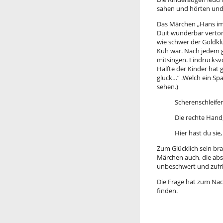
sahen und hörten und 
Das Märchen „Hans im
Duit wunderbar verton
wie schwer der Goldkl
Kuh war. Nach jedem g
mitsingen. Eindrucksv
Hälfte der Kinder hat
gluck…“ .Welch ein Spa
sehen.)
Scherenschleifen, Sc
Die rechte Hand, die
Hier hast du sie, hie
Zum Glücklich sein bra
Märchen auch, die absc
unbeschwert und zufrie
Die Frage hat zum Nac
finden.