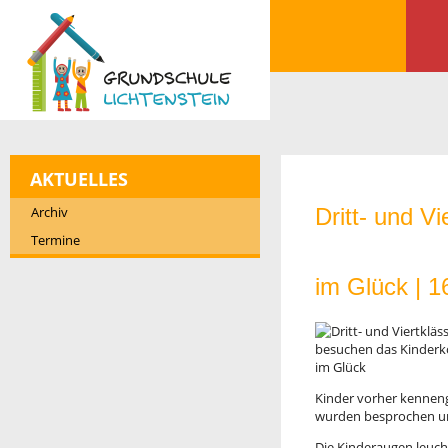
AKTUELLES
Archiv
Dritt- und V
Termine
im Glück |
1
Kinder vorher kenneng
wurden besprochen und
Die Kinderaugen leuch