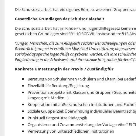
Die Schulsozialarbeit hat ein eigenes Büro, sowie einen Gruppenr
Gesetzliche Grundlagen der Schulsozialarbeit
Die Schulsozialarbeit hat im Kinder- und Jugendhilfegesetz keinen 
gesetzlichen Grundlagen sind §§1-10 SGB VIII insbesondere §13 Absat
“Jungen Menschen, die zum Ausgleich sozialer Benachteiligungen oder
Beeinträchtigungen in erhöhtem Maße auf Unterstützung angewiesen s
sozialpädagogische Jugendhilfe angeboten werden, die ihre schulisch
Eingliederung in die Arbeitswelt und ihre soziale Integration fördern“ ( 
Konkrete Umsetzung in der Praxis / Zuständig für
Beratung von Schülerinnen / Schülern und Eltern, bei Bedar
Einzelfallhilfe Beratung/Begleitung
Präventionsprojekte mit Klassen und Gruppen (Gesundheits
Umgang mit Medien…).
Kooperation mit außerschulischen Institutionen und Fachd
Soziale Gruppe (Ziel: Überwindung individueller Beeinträcht
Punktuell tiergestütze Pädagogik
Organisieren und Zusammenstellung der Vortagsreihe “ EL
Vernetzung von unterschiedlichen Institutionen