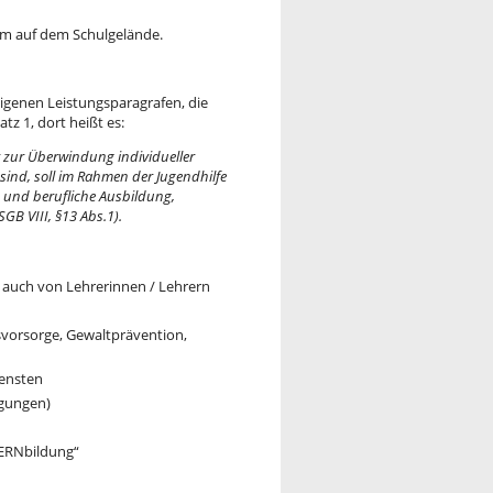
aum auf dem Schulgelände.
eigenen Leistungsparagrafen, die
z 1, dort heißt es:
 zur Überwindung individueller
ind, soll im Rahmen der Jugendhilfe
e und berufliche Ausbildung,
SGB VIII, §13 Abs.1).
f auch von Lehrerinnen / Lehrern
vorsorge, Gewaltprävention,
iensten
igungen)
TERNbildung“