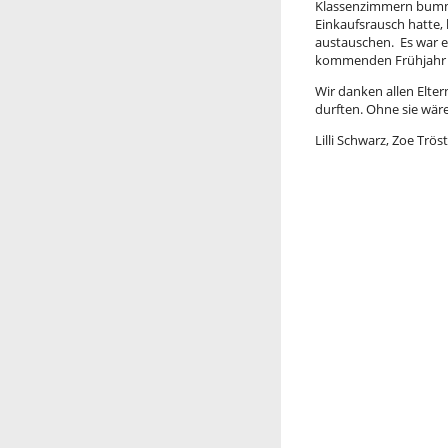
Klassenzimmern bumme
Einkaufsrausch hatte,
austauschen. Es war ei
kommenden Frühjahr e
Wir danken allen Elter
durften. Ohne sie wäre
Lilli Schwarz, Zoe Trös