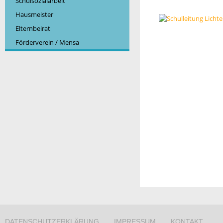
Schulsozialarbeit
Hausmeister
Elternbeirat
Förderverein / Mensa
DATENSCHUTZERKLÄRUNG
IMPRESSUM
KONTAKT