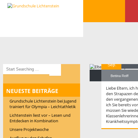
10
El
Sep.
Bettina Reiff
Liebe Eltern, ich
NEUESTE BEITRÄGE
den Strapazen de
den vergangenen 
Grundschule Lichtenstein bei Jugend
ich Sie bereits v
trainiert für Olympia – Leichtathletik
müssen Sie wiede
Lichtenstein liest vor – Lesen und
Klassenlehrerinn
Entdecken in Kombination
Krankheitssymp
Unsere Projektwoche