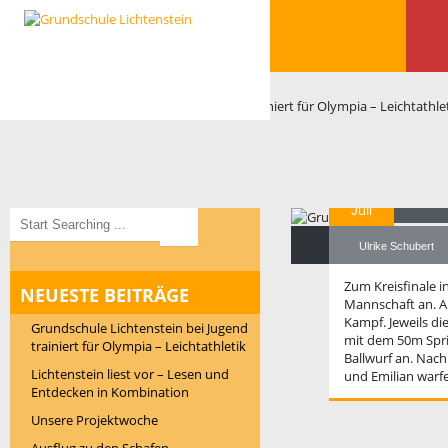
Gr
13
für O
Juli
Ulrike Schubert
Zum Kreisfinale i
NEUESTE BEITRÄGE
Mannschaft an. Al
Kampf. Jeweils d
Grundschule Lichtenstein bei Jugend
mit dem 50m Sprin
trainiert für Olympia – Leichtathletik
Ballwurf an. Nac
Lichtenstein liest vor – Lesen und
und Emilian warf
Li
Entdecken in Kombination
Unsere Projektwoche
12