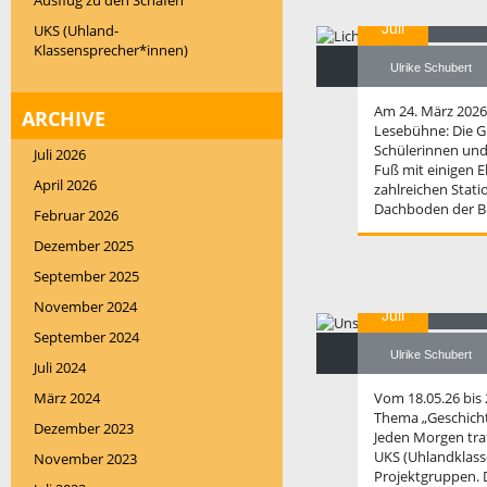
Ausflug zu den Schafen
Komb
Juli
UKS (Uhland-
Klassensprecher*innen)
Ulrike Schubert
Am 24. März 2026 
ARCHIVE
Lesebühne: Die Gr
Schülerinnen und 
Juli 2026
Fuß mit einigen 
April 2026
zahlreichen Stat
Dachboden der B
Februar 2026
Dezember 2025
September 2025
12
Un
November 2024
Juli
September 2024
Ulrike Schubert
Juli 2024
März 2024
Vom 18.05.26 bis
Thema „Geschicht
Dezember 2023
Jeden Morgen tra
UKS (Uhlandklass
November 2023
Projektgruppen. 