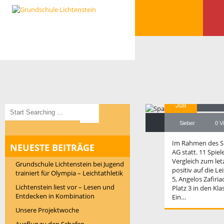
23
Sp
Juli
Sieber
0 V
Im Rahmen des Sp
NEUESTE BEITRÄGE
AG statt. 11 Spie
Vergleich zum le
Grundschule Lichtenstein bei Jugend
positiv auf die L
trainiert für Olympia – Leichtathletik
5, Angelos Zafiri
Lichtenstein liest vor – Lesen und
Platz 3 in den K
Entdecken in Kombination
Ein…
Unsere Projektwoche